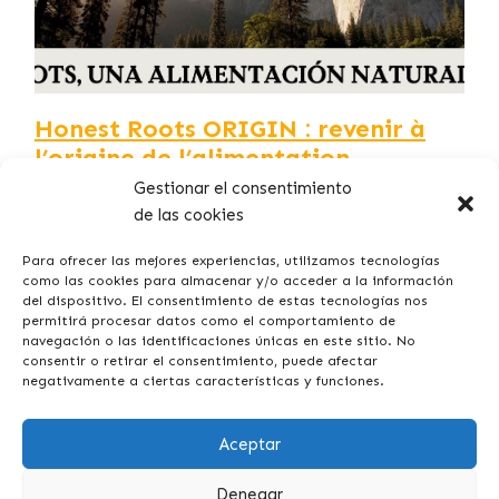
Honest Roots ORIGIN : revenir à
l’origine de l’alimentation
naturelle pour chiens et chats
Gestionar el consentimiento
de las cookies
De plus en plus de propriétaires recherchent des
croquettes naturelles, une alimentation naturelle pour
Para ofrecer las mejores experiencias, utilizamos tecnologías
chiens et une alimentation naturelle pour chats qui
como las cookies para almacenar y/o acceder a la información
del dispositivo. El consentimiento de estas tecnologías nos
respectent à…
permitirá procesar datos como el comportamiento de
navegación o las identificaciones únicas en este sitio. No
consentir o retirar el consentimiento, puede afectar
negativamente a ciertas características y funciones.
Aceptar
Denegar