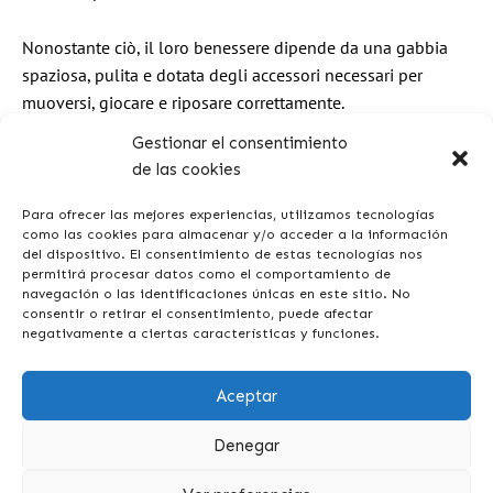
Nonostante ciò, il loro benessere dipende da una gabbia
spaziosa, pulita e dotata degli accessori necessari per
muoversi, giocare e riposare correttamente.
Gestionar el consentimiento
Da Guaw vogliamo offrirti tutte le informazioni utili sui
cure
de las cookies
per conigli e roditori
, alimentazione, igiene e necessità
quotidiane per aiutarti a prenderti cura del tuo piccolo
Para ofrecer las mejores experiencias, utilizamos tecnologías
como las cookies para almacenar y/o acceder a la información
compagno nel migliore dei modi.
del dispositivo. El consentimiento de estas tecnologías nos
permitirá procesar datos como el comportamiento de
navegación o las identificaciones únicas en este sitio. No
consentir o retirar el consentimiento, puede afectar
negativamente a ciertas características y funciones.
Aceptar
Denegar