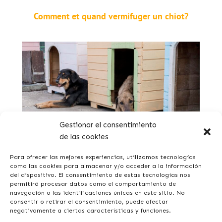
Comment et quand vermifuger un chiot?
Gestionar el consentimiento
de las cookies
Comment isoler une maisonnette pour chien contre
le froid
Para ofrecer las mejores experiencias, utilizamos tecnologías
como las cookies para almacenar y/o acceder a la información
del dispositivo. El consentimiento de estas tecnologías nos
permitirá procesar datos como el comportamiento de
navegación o las identificaciones únicas en este sitio. No
consentir o retirar el consentimiento, puede afectar
negativamente a ciertas características y funciones.