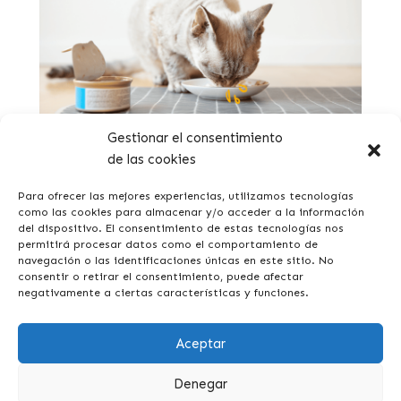
Gestionar el consentimiento
de las cookies
Quelle est la meilleure nourriture humide pour mon
chat ?
Para ofrecer las mejores experiencias, utilizamos tecnologías
como las cookies para almacenar y/o acceder a la información
del dispositivo. El consentimiento de estas tecnologías nos
permitirá procesar datos como el comportamiento de
navegación o las identificaciones únicas en este sitio. No
consentir o retirar el consentimiento, puede afectar
negativamente a ciertas características y funciones.
Aceptar
Denegar