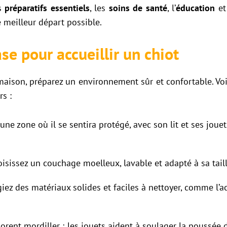
es
préparatifs essentiels
, les
soins de santé
, l’
éducation
et
meilleur départ possible.
se pour accueillir un chiot
 maison, préparez un environnement sûr et confortable. Vo
s :
e zone où il se sentira protégé, avec son lit et ses jouets,
oisissez un couchage moelleux, lavable et adapté à sa tail
giez des matériaux solides et faciles à nettoyer, comme l’a
dorent mordiller ; les jouets aident à soulager la poussée de