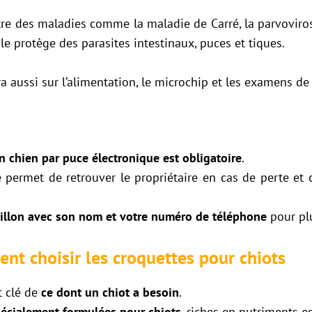
tre des maladies comme la maladie de Carré, la parvovirose
le protège des parasites intestinaux, puces et tiques.
ra aussi sur l’alimentation, le microchip et les examens de
’un chien par puce électronique est obligatoire
.
 permet de retrouver le propriétaire en cas de perte et 
llon avec son nom et votre numéro de téléphone
pour plu
nt choisir les croquettes pour chiots
t clé de
ce dont un chiot a besoin
.
pécialement formulées pour chiots
, riches en nutriments es