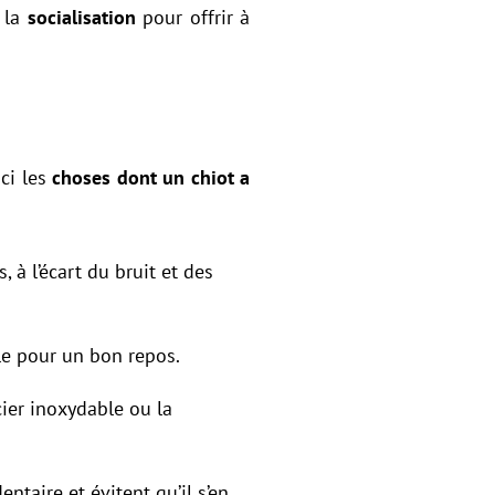
 la
socialisation
pour offrir à
ici les
choses dont un chiot a
 à l’écart du bruit et des
le pour un bon repos.
cier inoxydable ou la
ntaire et évitent qu’il s’en