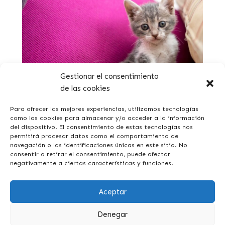
Gestionar el consentimiento
de las cookies
Tout ce qu’il faut savoir quand on accueille un chat
à la maison pour la première fois
Para ofrecer las mejores experiencias, utilizamos tecnologías
como las cookies para almacenar y/o acceder a la información
del dispositivo. El consentimiento de estas tecnologías nos
permitirá procesar datos como el comportamiento de
navegación o las identificaciones únicas en este sitio. No
consentir o retirar el consentimiento, puede afectar
negativamente a ciertas características y funciones.
Aceptar
Denegar