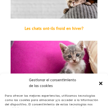
Les chats ont-ils froid en hiver?
Gestionar el consentimiento
de las cookies
Tout ce qu’il faut savoir quand on accueille un chat
à la maison pour la première fois
Para ofrecer las mejores experiencias, utilizamos tecnologías
como las cookies para almacenar y/o acceder a la información
del dispositivo. El consentimiento de estas tecnologías nos