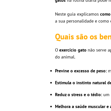
gatos
na rotina diária pode m
Neste guia explicamos
como 
a sua personalidade e como c
Quais são os ben
O
exercício gato
não serve ap
do animal.
Previne o excesso de peso:
mu
Estimula o instinto natural d
Reduz o stress e o tédio:
um g
Melhora a saúde muscular e a