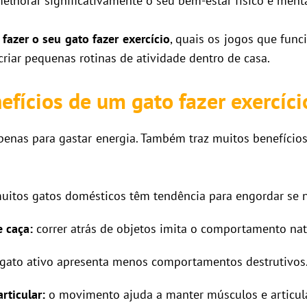
elhorar significativamente o seu bem-estar físico e menta
fazer o seu gato fazer exercício
, quais os jogos que fu
riar pequenas rotinas de atividade dentro de casa.
efícios de um gato fazer exercíci
enas para gastar energia. Também traz muitos benefícios
itos gatos domésticos têm tendência para engordar se n
e caça:
correr atrás de objetos imita o comportamento natu
ato ativo apresenta menos comportamentos destrutivos
rticular:
o movimento ajuda a manter músculos e articul