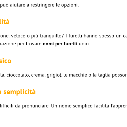
può aiutare a restringere le opzioni.
lità
olone, veloce o più tranquillo? I furetti hanno spesso un c
irazione per trovare
nomi per furetti
unici.
sico
la, cioccolato, crema, grigio), le macchie o la taglia posso
e semplicità
ifficili da pronunciare. Un nome semplice facilita l’app