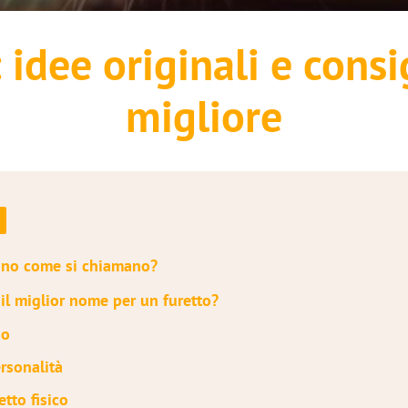
idee originali e consig
migliore
cono come si chiamano?
il miglior nome per un furetto?
so
ersonalità
etto fisico