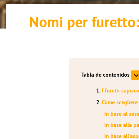
Nomi per furetto: 
Tabla de contenidos
1.
I furetti capis
2.
Come scegliere 
In base al ses
In base alla p
In base all’asp