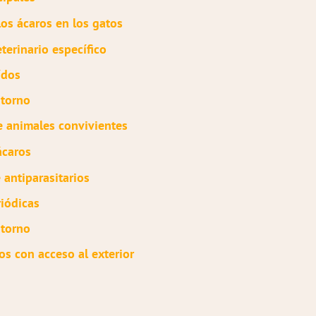
os ácaros en los gatos
terinario específico
ídos
ntorno
e animales convivientes
ácaros
 antiparasitarios
riódicas
ntorno
os con acceso al exterior