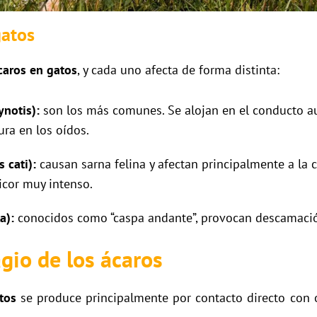
gatos
caros en gatos
, y cada uno afecta de forma distinta:
ynotis):
son los más comunes. Se alojan en el conducto aud
ura en los oídos.
 cati):
causan sarna felina y afectan principalmente a la 
picor muy intenso.
a):
conocidos como “caspa andante”, provocan descamación
gio de los ácaros
tos
se produce principalmente por contacto directo con o