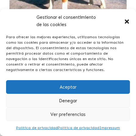
Gestionar el consentimiento
Beagle, su relación con los niños y
de las cookies
en familia
Para ofrecer las mejores experiencias, utilizamos tecnologías
-Relación con la familiaAl ser de tamaño medio, el Beagle
como las cookies para almacenar y/o acceder a la información
se adaptará cómodamente a la vida en un apartamento,
del dispositivo. El consentimiento de estas tecnologías nos
ya…
permitirá procesar datos como el comportamiento de
navegación o las identificaciones únicas en este sitio. No
consentir o retirar el consentimiento, puede afectar
negativamente a ciertas características y funciones.
Aceptar
Denegar
Ver preferencias
Política de privacidad
Política de privacidad
Impressum