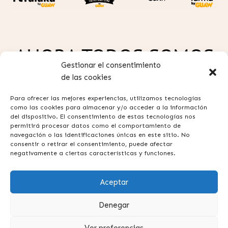
AHORA TODOS SOMOS
Gestionar el consentimiento
GUAW
de las cookies
Para ofrecer las mejores experiencias, utilizamos tecnologías
como las cookies para almacenar y/o acceder a la información
del dispositivo. El consentimiento de estas tecnologías nos
permitirá procesar datos como el comportamiento de
navegación o las identificaciones únicas en este sitio. No
consentir o retirar el consentimiento, puede afectar
Política de privacidad
negativamente a ciertas características y funciones.
Aviso legal
Aceptar
Términos y condiciones
Contacta con nosotros
Denegar
Preguntas frecuentes
Ver preferencias