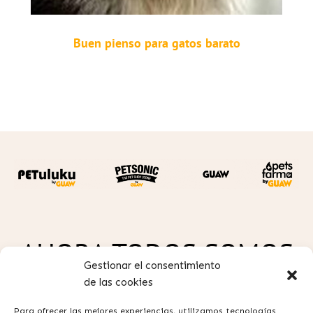
Buen pienso para gatos barato
AHORA TODOS SOMOS
Gestionar el consentimiento
GUAW
de las cookies
Para ofrecer las mejores experiencias, utilizamos tecnologías