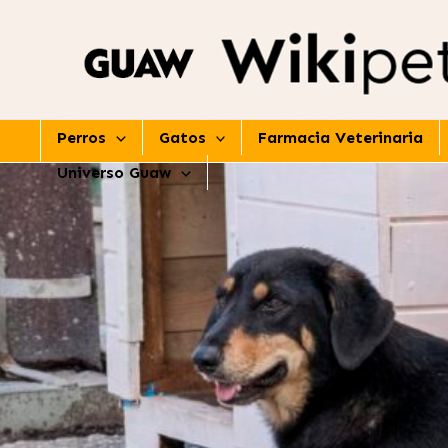
Ir
al
contenido
Perros
Gatos
Farmacia Veterinaria
Universo Guaw