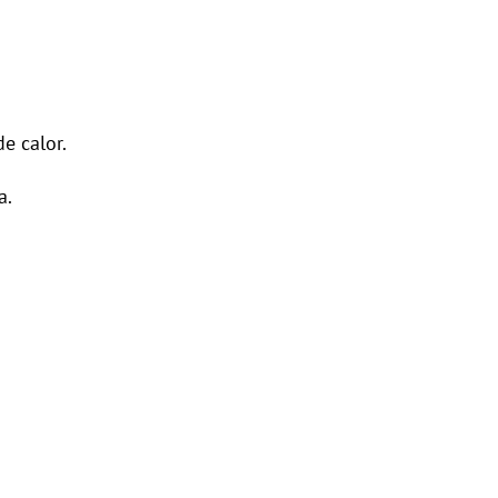
e calor.
a.