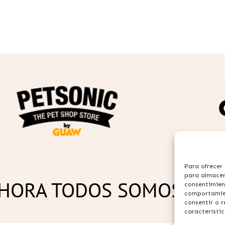
Para ofrecer 
para almacena
HORA TODOS SOMOS GU
consentimien
comportamien
consentir o 
característic