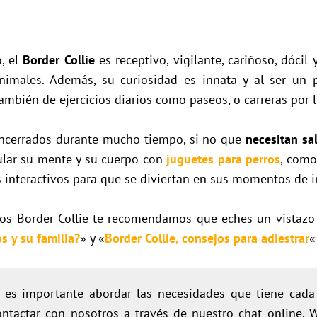
, el
Border Collie
es receptivo, vigilante, cariñoso, dócil
imales. Además, su curiosidad es innata y al ser un p
ambién de ejercicios diarios como paseos, o carreras por 
encerrados durante mucho tiempo, si no que
necesitan sal
lar su mente y su cuerpo con
juguetes para perros
, como
s interactivos para que se diviertan en sus momentos de i
los Border Collie te recomendamos que eches un vistazo
s y su familia?
» y «
Border Collie, consejos para adiestrar
«
s importante abordar las necesidades que tiene cada ra
tactar con nosotros a través de nuestro chat online, 