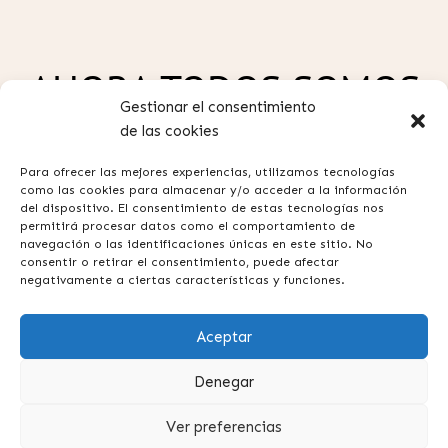
AHORA TODOS SOMOS
Gestionar el consentimiento
GUAW
de las cookies
Para ofrecer las mejores experiencias, utilizamos tecnologías
como las cookies para almacenar y/o acceder a la información
del dispositivo. El consentimiento de estas tecnologías nos
permitirá procesar datos como el comportamiento de
navegación o las identificaciones únicas en este sitio. No
consentir o retirar el consentimiento, puede afectar
Política de privacidad
negativamente a ciertas características y funciones.
Aviso legal
Aceptar
Términos y condiciones
Contacta con nosotros
Denegar
Preguntas frecuentes
Ver preferencias
Suscripción