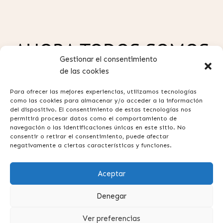
AHORA TODOS SOMOS
Gestionar el consentimiento
GUAW
de las cookies
Para ofrecer las mejores experiencias, utilizamos tecnologías
como las cookies para almacenar y/o acceder a la información
del dispositivo. El consentimiento de estas tecnologías nos
permitirá procesar datos como el comportamiento de
navegación o las identificaciones únicas en este sitio. No
consentir o retirar el consentimiento, puede afectar
Política de privacidad
negativamente a ciertas características y funciones.
Aviso legal
Aceptar
Términos y condiciones
Contacta con nosotros
Denegar
Preguntas frecuentes
Ver preferencias
Suscripción