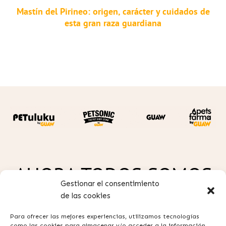
Mastín del Pirineo: origen, carácter y cuidados de
esta gran raza guardiana
AHORA TODOS SOMOS
Gestionar el consentimiento
GUAW
de las cookies
Para ofrecer las mejores experiencias, utilizamos tecnologías
como las cookies para almacenar y/o acceder a la información