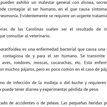
 pueden exhibir un malestar general con disnea, secrec
uede contagiar al ser humano, en el que causa síntoma
 neumonía. Evidentemente se requiere un urgente tratamie
rias de las Carolinas suelen ser el resultado de in
que consultar al veterinario.
paratifoidea es una enfermedad bacterial que causa una g
es contagiosa de y para el ser humano. Se transmit
 aves, roedores, moscas, cucarachas, etc. Esta enfe
on muchos pájaros, pero es poco común en el caso de páj
no de infección de la molleja o del buche y requieren
én puede tener diarrea y experimentar pérdida de peso.
ltado de accidentes o de peleas. Las pequeñas heridas pu