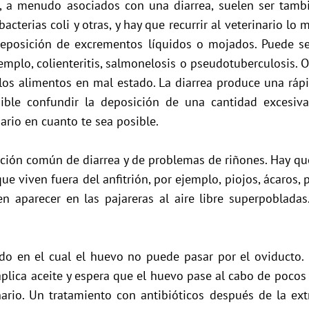
a, a menudo asociados con una diarrea, suelen ser tam
acterias coli y otras, y hay que recurrir al veterinario lo
deposición de excrementos líquidos o mojados. Puede se
 ejemplo, colienteritis, salmonelosis o pseudotuberculosis. 
 y los alimentos en mal estado. La diarrea produce una ráp
ible confundir la deposición de una cantidad excesiva
nario en cuanto te sea posible.
ación común de diarrea y de problemas de riñones. Hay que 
ue viven fuera del anfitrión, por ejemplo, piojos, ácaros, 
en aparecer en las pajareras al aire libre superpobladas
do en el cual el huevo no puede pasar por el oviducto.
, aplica aceite y espera que el huevo pase al cabo de poco
ario. Un tratamiento con antibióticos después de la ex