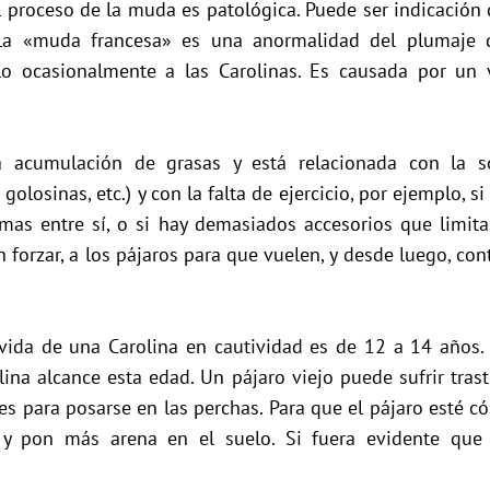
l proceso de la muda es patológica. Puede ser indicación
 La «muda francesa» es una anormalidad del plumaje 
o ocasionalmente a las Carolinas. Es causada por un v
a acumulación de grasas y está relacionada con la so
olosinas, etc.) y con la falta de ejercicio, por ejemplo, s
mas entre sí, o si hay demasiados accesorios que limita
sin forzar, a los pájaros para que vuelen, y desde luego, c
vida de una Carolina en cautividad es de 12 a 14 años. 
na alcance esta edad. Un pájaro viejo puede sufrir tras
es para posarse en las perchas. Para que el pájaro esté c
, y pon más arena en el suelo. Si fuera evidente que 