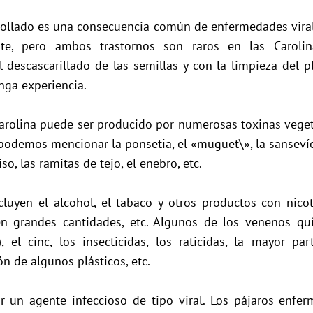
rollado es una consecuencia común de enfermedades virale
ente, pero ambos trastornos son raros en las Caroli
el descascarillado de las semillas y con la limpieza del p
nga experiencia.
rolina puede ser producido por numerosas toxinas vegeta
podemos mencionar la ponsetia, el «muguet\», la sansevíera
iso, las ramitas de tejo, el enebro, etc.
luyen el alcohol, el tabaco y otros productos con nicot
 en grandes cantidades, etc. Algunos de los venenos 
), el cinc, los insecticidas, los raticidas, la mayor p
n de algunos plásticos, etc.
or un agente infeccioso de tipo viral. Los pájaros enf