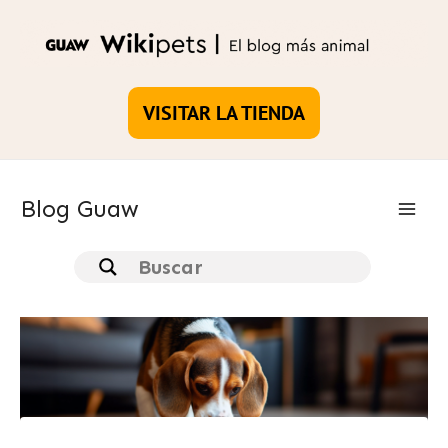
Ir
al
contenido
VISITAR LA TIENDA
Blog Guaw
Main
Men