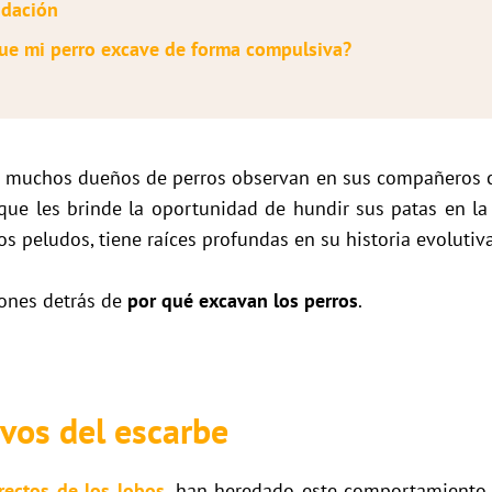
idación
ue mi perro excave de forma compulsiva?
 muchos dueños de perros observan en sus compañeros can
que les brinde la oportunidad de hundir sus patas en la
 peludos, tiene raíces profundas en su historia evolutiva 
ones detrás de
por qué excavan los perros
.
ivos del escarbe
rectos de los lobos
, han heredado este comportamiento 