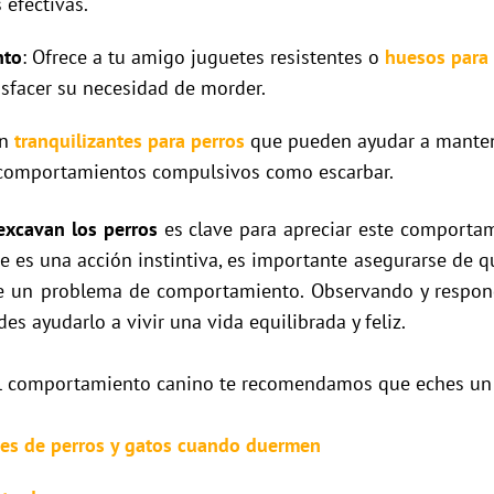
 efectivas.
nto
: Ofrece a tu amigo juguetes resistentes o
huesos para 
isfacer su necesidad de morder.
en
tranquilizantes para perros
que pueden ayudar a mantene
e comportamientos compulsivos como escarbar.
excavan los perros
es clave para apreciar este comporta
 es una acción instintiva, es importante asegurarse de q
de un problema de comportamiento. Observando y respo
es ayudarlo a vivir una vida equilibrada y feliz.
el comportamiento canino te recomendamos que eches un v
ones de perros y gatos cuando duermen