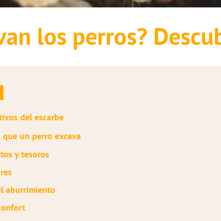
van los perros? Descub
tivos del escarbe
s que un perro excava
tos y tesoros
ores
el aburrimiento
onfort